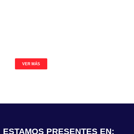
Ofrecemos instrumentos de alta precisión y
tecnologías innovadoras para sectores como la
industria química, farmacéutica, tratamiento de
aguas y energía. Con un equipo técnico experto
y el respaldo de proveedores líderes,
garantizamos soluciones adaptadas a sus
necesidades más exigentes.
VER MÁS
ESTAMOS PRESENTES EN: