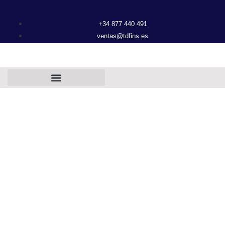
+34 877 440 491
ventas@tdfins.es
CATÁLOGO
INSTRUMENTA