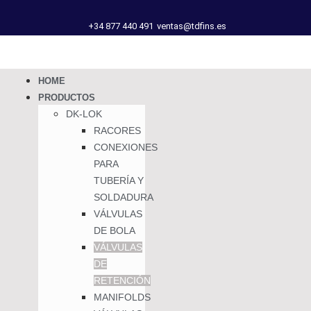
+34 877 440 491
ventas@tdfins.es
HOME
PRODUCTOS
DK-LOK
RACORES
CONEXIONES
PARA
TUBERÍA Y
SOLDADURA
VÁLVULAS
DE BOLA
VÁLVULAS
DE
RETENCIÓN
MANIFOLDS