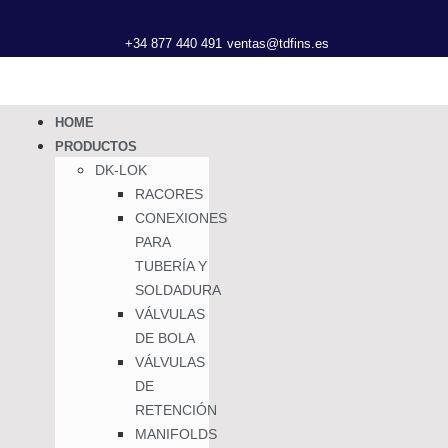
+34 877 440 491
ventas@tdfins.es
HOME
PRODUCTOS
DK-LOK
RACORES
CONEXIONES
PARA
TUBERÍA Y
SOLDADURA
VÁLVULAS
DE BOLA
VÁLVULAS
DE
RETENCIÓN
MANIFOLDS