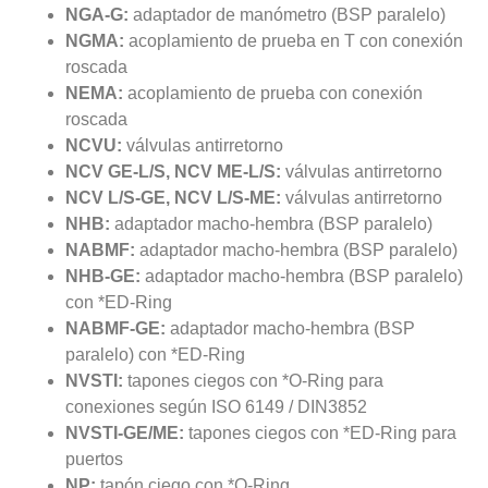
NGA-G:
adaptador de manómetro (BSP paralelo)
NGMA:
acoplamiento de prueba en T con conexión
roscada
NEMA:
acoplamiento de prueba con conexión
roscada
NCVU:
válvulas antirretorno
NCV GE-L/S, NCV ME-L/S:
válvulas antirretorno
NCV L/S-GE, NCV L/S-ME:
válvulas antirretorno
NHB:
adaptador macho-hembra (BSP paralelo)
NABMF:
adaptador macho-hembra (BSP paralelo)
NHB-GE:
adaptador macho-hembra (BSP paralelo)
con *ED-Ring
NABMF-GE:
adaptador macho-hembra (BSP
paralelo) con *ED-Ring
NVSTI:
tapones ciegos con *O-Ring para
conexiones según ISO 6149 / DIN3852
NVSTI-GE/ME:
tapones ciegos con *ED-Ring para
puertos
NP:
tapón ciego con *O-Ring