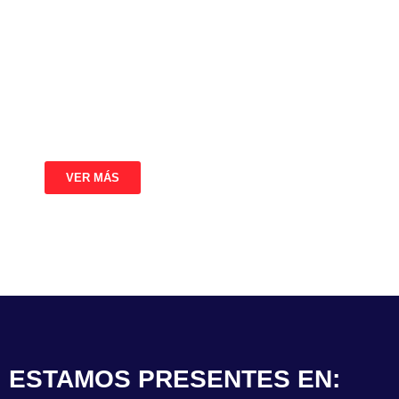
tecnologías innovadoras para sectores como la
industria química, farmacéutica, tratamiento de
aguas y energía. Con un equipo técnico experto
y el respaldo de proveedores líderes,
garantizamos soluciones adaptadas a sus
necesidades más exigentes.
VER MÁS
ESTAMOS PRESENTES EN: