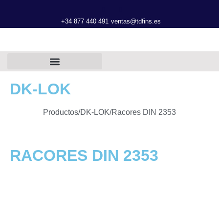
+34 877 440 491
ventas@tdfins.es
DK-LOK
Productos
/
DK-LOK
/
Racores DIN 2353
RACORES DIN 2353