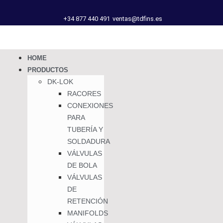
+34 877 440 491
ventas@tdfins.es
HOME
PRODUCTOS
DK-LOK
RACORES
CONEXIONES
PARA
TUBERÍA Y
SOLDADURA
VÁLVULAS
DE BOLA
VÁLVULAS
DE
RETENCIÓN
MANIFOLDS