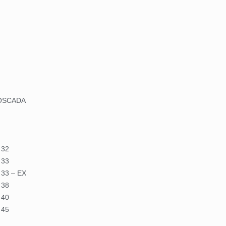
OSCADA
 32
 33
3 – EX
 38
 40
 45