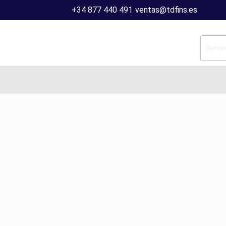
+34 877 440 491
ventas@tdfins.es