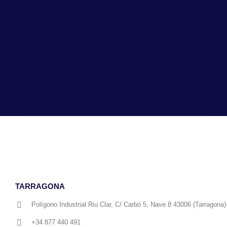
TARRAGONA
Polígono Industrial Riu Clar, C/ Carbó 5, Nave 8 43006 (Tarragona)
+34 877 440 491