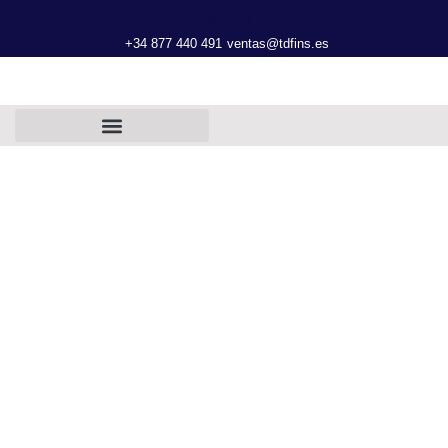
+34 877 440 491
ventas@tdfins.es
FICHA TÉCNICA
NIVEL SERIE LP