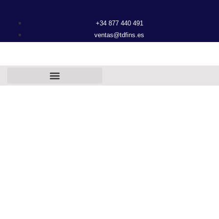
+34 877 440 491
ventas@tdfins.es
FICHA TÉCNICA
NIVEL SERIE LU