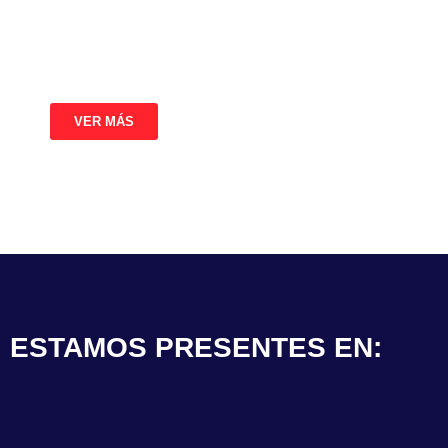
y el respaldo de proveedores líderes,
garantizamos soluciones adaptadas a sus
necesidades más exigentes.
VER MÁS
ESTAMOS PRESENTES EN: