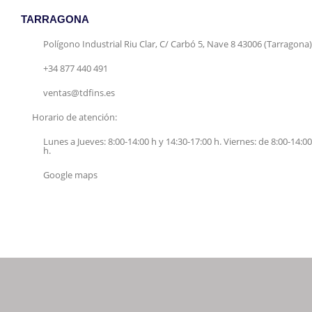
TARRAGONA
Polígono Industrial Riu Clar, C/ Carbó 5, Nave 8 43006 (Tarragona)
+34 877 440 491
ventas@tdfins.es
Horario de atención:
Lunes a Jueves: 8:00-14:00 h y 14:30-17:00 h. Viernes: de 8:00-14:00
h.
Google maps