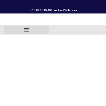
+34 877 440 491
ventas@tdfins.es
FICHA TÉCNICA
VÁLVULAS DE
BOLA MULTIUSO
SERIE VH86