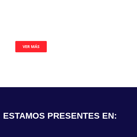
aguas y energía. Con un equipo técnico experto y
el respaldo de proveedores líderes, garantizamos
soluciones adaptadas a sus necesidades más
exigentes.
VER MÁS
ESTAMOS PRESENTES EN: