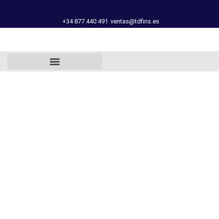
+34 877 440 491
ventas@tdfins.es
FICHA TÉCNICA
VÁLVULAS DE
DESCARGA V61